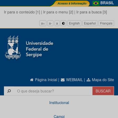
BRASIL
Ir para o conteúdo [1]
|
Ir para o menu [2]
|
Ir para a busca [3]
a+
a-
a
English
Español
Français
Página Inicial
|
WEBMAIL
|
Mapa do Site
Institucional
Campi