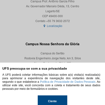
Campus Prof. Antônio Garcia Filho
Av. Governador Marcelo Déda, 13, Centro
Lagarto/SE
CEP 49400-000
Localização
Campus Nossa Senhora da Glória
Campus do Sertão
Rodovia Engenheiro Jorge Neto, km 3, Silos
Nossa Senhora da Glória/SE
CEP 49680-000
UFS preocupa-se com a sua privacidade
A UFS poderá coletar informações básicas sobre a(s) visita(s) realizada(s)
Localização
para aprimorar a experiência de navegação dos visitantes deste site,
segundo o que estabelece a
Política de Privacidade de Dados Pessoais.
Ao
utilizar este site, você concorda com a coleta e tratamento de seus dados
pessoais por meio de formulários e cookies.
© 2026. Todos os direitos reservados.
Ciente