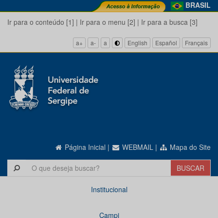
BRASIL
Ir para o conteúdo [1]
|
Ir para o menu [2]
|
Ir para a busca [3]
a+
a-
a
English
Español
Français
Página Inicial
|
WEBMAIL
|
Mapa do Site
Institucional
Campi