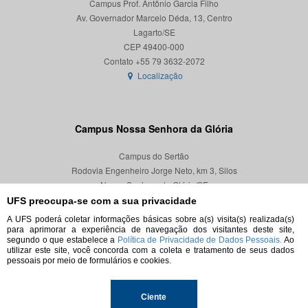
Campus Prof. Antônio Garcia Filho
Av. Governador Marcelo Déda, 13, Centro
Lagarto/SE
CEP 49400-000
Localização
Campus Nossa Senhora da Glória
Campus do Sertão
Rodovia Engenheiro Jorge Neto, km 3, Silos
Nossa Senhora da Glória/SE
CEP 49680-000
UFS preocupa-se com a sua privacidade
A UFS poderá coletar informações básicas sobre a(s) visita(s) realizada(s)
Localização
para aprimorar a experiência de navegação dos visitantes deste site,
segundo o que estabelece a
Política de Privacidade de Dados Pessoais.
Ao
utilizar este site, você concorda com a coleta e tratamento de seus dados
pessoais por meio de formulários e cookies.
© 2026. Todos os direitos reservados.
Ciente