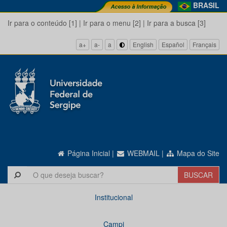
BRASIL
Ir para o conteúdo [1]
|
Ir para o menu [2]
|
Ir para a busca [3]
a+
a-
a
English
Español
Français
Página Inicial
|
WEBMAIL
|
Mapa do Site
Institucional
Campi